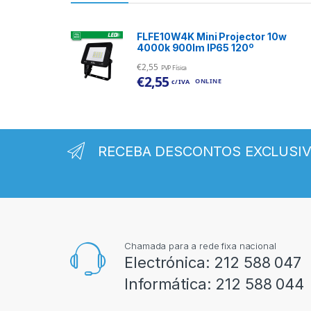
FLFE10W4K Mini Projector 10w
4000k 900lm IP65 120º
€
2,55
PVP Física
€
2,55
ONLINE
c/ IVA
RECEBA DESCONTOS EXCLUSI
Chamada para a rede fixa nacional
Electrónica:
212 588 047
Informática:
212 588 044