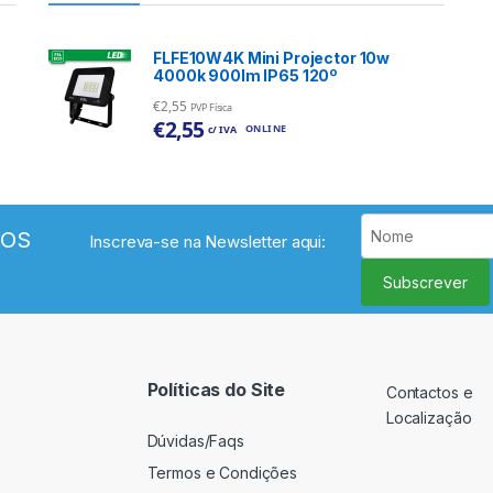
FLFE10W4K Mini Projector 10w
4000k 900lm IP65 120º
€
2,55
PVP Física
€
2,55
ONLINE
c/ IVA
VOS
Inscreva-se na Newsletter aqui:
Subscrever
Políticas do Site
Contactos e
Localização
Dúvidas/Faqs
Termos e Condições