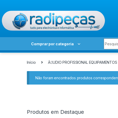
Skip to navigation
Skip to content
Search 
Comprar por categoria
Início
ĂUDIO PROFISSIONAL EQUIPAMENTOS
Não foram encontrados produtos correspondent
Produtos em Destaque