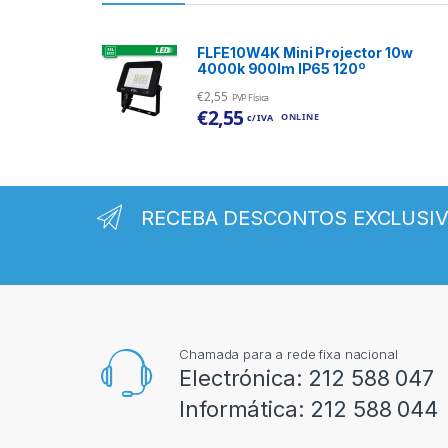
FLFE10W4K Mini Projector 10w
4000k 900lm IP65 120º
€
2,55
PVP Física
€
2,55
ONLINE
c/ IVA
RECEBA DESCONTOS EXCLUSI
Chamada para a rede fixa nacional
Electrónica:
212 588 047
Informática:
212 588 044