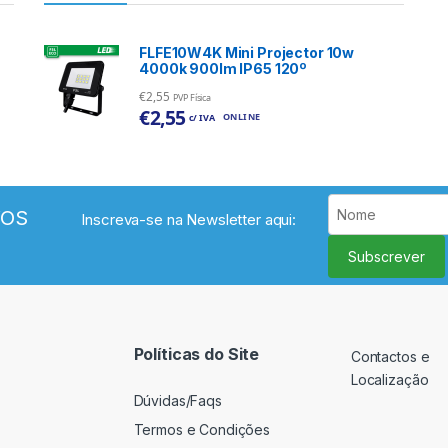
FLFE10W4K Mini Projector 10w
4000k 900lm IP65 120º
€
2,55
PVP Física
€
2,55
ONLINE
c/ IVA
VOS
Inscreva-se na Newsletter aqui:
Subscrever
Políticas do Site
Contactos e
Localização
Dúvidas/Faqs
Termos e Condições