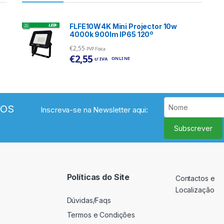
FLFE10W4K Mini Projector 10w
4000k 900lm IP65 120º
€
2,55
PVP Física
€
2,55
ONLINE
c/ IVA
VOS
Inscreva-se na Newsletter aqui:
Subscrever
Políticas do Site
Contactos e
Localização
Dúvidas/Faqs
Termos e Condições