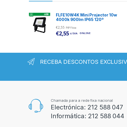
FLFE10W4K Mini Projector 10w
4000k 900lm IP65 120º
€
2,55
PVP Física
€
2,55
ONLINE
c/ IVA
RECEBA DESCONTOS EXCLUSI
Chamada para a rede fixa nacional
Electrónica:
212 588 047
Informática:
212 588 044