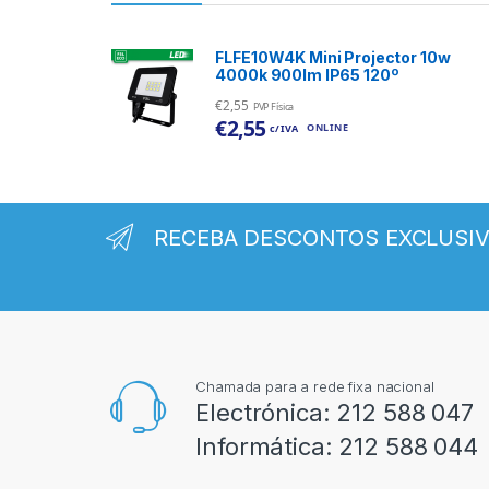
FLFE10W4K Mini Projector 10w
4000k 900lm IP65 120º
€
2,55
PVP Física
€
2,55
ONLINE
c/ IVA
RECEBA DESCONTOS EXCLUSI
Chamada para a rede fixa nacional
Electrónica:
212 588 047
Informática:
212 588 044