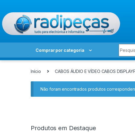
Skip to navigation
Skip to content
Search 
Comprar por categoria
Início
CABOS ÁUDIO E VÍDEO CABOS DISPLA
Não foram encontrados produtos correspondent
Produtos em Destaque