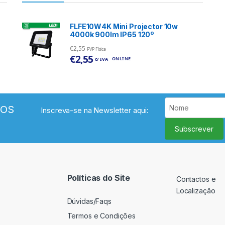
FLFE10W4K Mini Projector 10w
4000k 900lm IP65 120º
€
2,55
PVP Física
€
2,55
ONLINE
c/ IVA
VOS
Inscreva-se na Newsletter aqui:
Subscrever
Políticas do Site
Contactos e
Localização
Dúvidas/Faqs
Termos e Condições