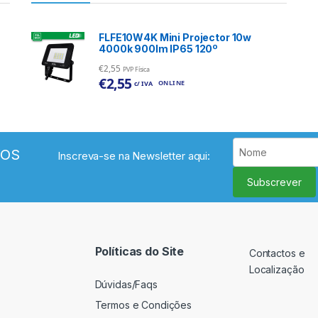
FLFE10W4K Mini Projector 10w
4000k 900lm IP65 120º
€
2,55
PVP Física
€
2,55
ONLINE
c/ IVA
VOS
Inscreva-se na Newsletter aqui:
Subscrever
Políticas do Site
Contactos e
Localização
Dúvidas/Faqs
Termos e Condições