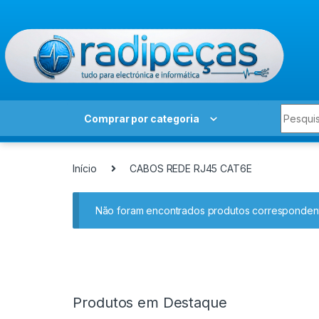
Skip to navigation
Skip to content
Search 
Comprar por categoria
Início
CABOS REDE RJ45 CAT6E
Não foram encontrados produtos correspondent
Produtos em Destaque