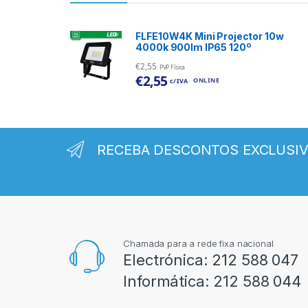
FLFE10W4K Mini Projector 10w
4000k 900lm IP65 120º
€
2,55
PVP Física
€
2,55
ONLINE
c/ IVA
RECEBA DESCONTOS EXCLUSI
Chamada para a rede fixa nacional
Electrónica:
212 588 047
Informática:
212 588 044