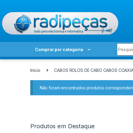
Skip to navigation
Skip to content
Search 
Comprar por categoria
Início
CABOS ROLOS DE CABO CABOS COAXIA
Não foram encontrados produtos correspondent
Produtos em Destaque