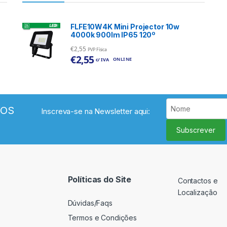
FLFE10W4K Mini Projector 10w
4000k 900lm IP65 120º
€
2,55
PVP Física
€
2,55
ONLINE
c/ IVA
VOS
Inscreva-se na Newsletter aqui:
Subscrever
Políticas do Site
Contactos e
Localização
Dúvidas/Faqs
Termos e Condições