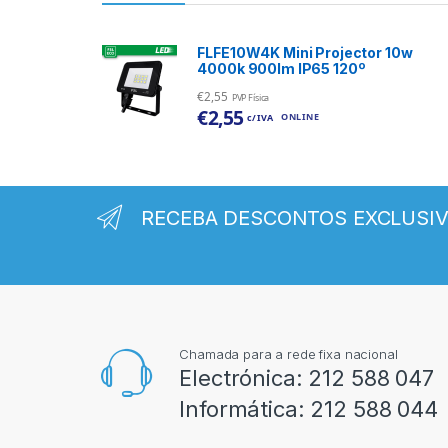
FLFE10W4K Mini Projector 10w
4000k 900lm IP65 120º
€
2,55
PVP Física
€
2,55
ONLINE
c/ IVA
RECEBA DESCONTOS EXCLUSI
Chamada para a rede fixa nacional
Electrónica:
212 588 047
Informática:
212 588 044