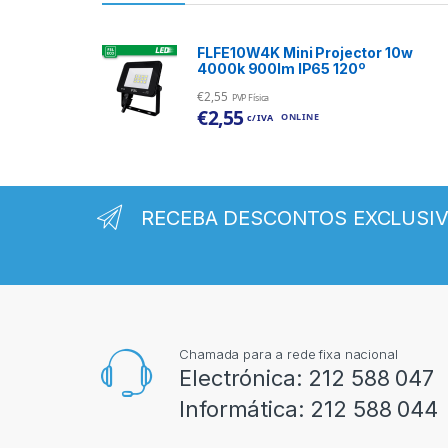
FLFE10W4K Mini Projector 10w
4000k 900lm IP65 120º
€
2,55
PVP Física
€
2,55
ONLINE
c/ IVA
RECEBA DESCONTOS EXCLUSI
Chamada para a rede fixa nacional
Electrónica:
212 588 047
Informática:
212 588 044