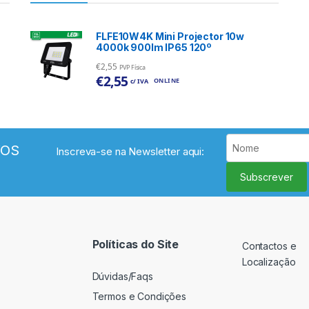
FLFE10W4K Mini Projector 10w
4000k 900lm IP65 120º
€
2,55
PVP Física
€
2,55
ONLINE
c/ IVA
VOS
Inscreva-se na Newsletter aqui:
Subscrever
Políticas do Site
Contactos e
Localização
Dúvidas/Faqs
Termos e Condições