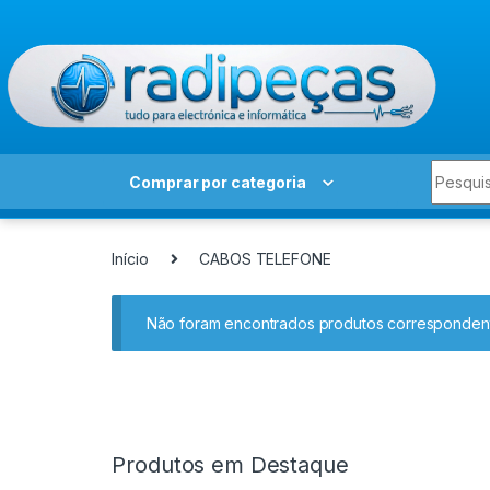
Skip to navigation
Skip to content
Search 
Comprar por categoria
Início
CABOS TELEFONE
Não foram encontrados produtos correspondent
Produtos em Destaque