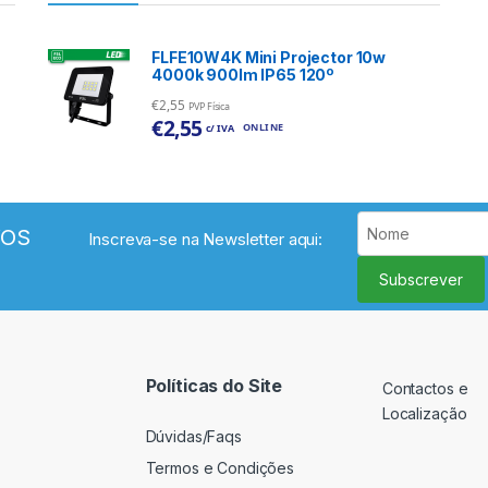
FLFE10W4K Mini Projector 10w
4000k 900lm IP65 120º
€
2,55
PVP Física
€
2,55
ONLINE
c/ IVA
VOS
Inscreva-se na Newsletter aqui:
Subscrever
Políticas do Site
Contactos e
Localização
Dúvidas/Faqs
Termos e Condições