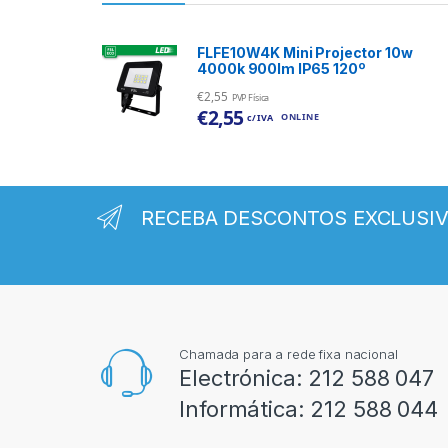
FLFE10W4K Mini Projector 10w
4000k 900lm IP65 120º
€
2,55
PVP Física
€
2,55
ONLINE
c/ IVA
RECEBA DESCONTOS EXCLUSI
Chamada para a rede fixa nacional
Electrónica:
212 588 047
Informática:
212 588 044