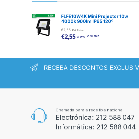
FLFE10W4K Mini Projector 10w
4000k 900lm IP65 120º
€
2,55
PVP Física
€
2,55
ONLINE
c/ IVA
RECEBA DESCONTOS EXCLUSI
Chamada para a rede fixa nacional
Electrónica:
212 588 047
Informática:
212 588 044