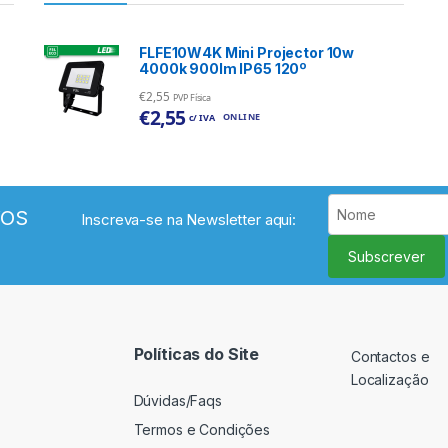
FLFE10W4K Mini Projector 10w
4000k 900lm IP65 120º
€
2,55
PVP Física
€
2,55
ONLINE
c/ IVA
VOS
Inscreva-se na Newsletter aqui:
Subscrever
Políticas do Site
Contactos e
Localização
Dúvidas/Faqs
Termos e Condições