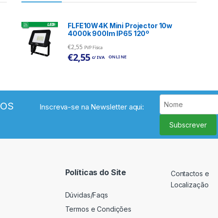
FLFE10W4K Mini Projector 10w
4000k 900lm IP65 120º
€
2,55
PVP Física
€
2,55
ONLINE
c/ IVA
VOS
Inscreva-se na Newsletter aqui:
Subscrever
Políticas do Site
Contactos e
Localização
Dúvidas/Faqs
Termos e Condições