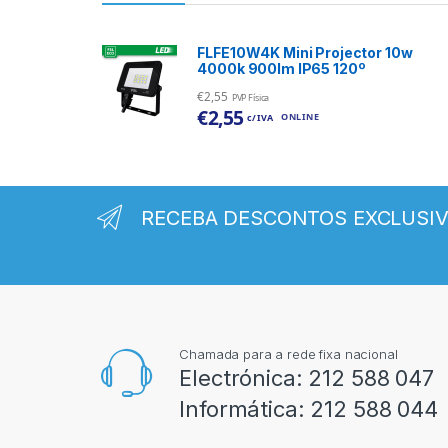
FLFE10W4K Mini Projector 10w
4000k 900lm IP65 120º
€
2,55
PVP Física
€
2,55
ONLINE
c/ IVA
RECEBA DESCONTOS EXCLUSI
Chamada para a rede fixa nacional
Electrónica:
212 588 047
Informática:
212 588 044