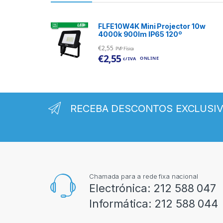
FLFE10W4K Mini Projector 10w
4000k 900lm IP65 120º
€
2,55
PVP Física
€
2,55
ONLINE
c/ IVA
RECEBA DESCONTOS EXCLUSI
Chamada para a rede fixa nacional
Electrónica:
212 588 047
Informática:
212 588 044