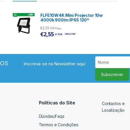
FLFE10W4K Mini Projector 10w
4000k 900lm IP65 120º
€
2,55
PVP Física
€
2,55
ONLINE
c/ IVA
VOS
Inscreva-se na Newsletter aqui:
Subscrever
Políticas do Site
Contactos e
Localização
Dúvidas/Faqs
Termos e Condições