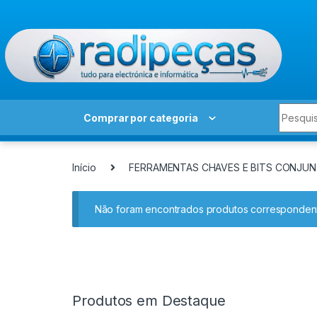
Skip to navigation
Skip to content
Search 
Comprar por categoria
Início
FERRAMENTAS CHAVES E BITS CONJU
Não foram encontrados produtos correspondent
Produtos em Destaque