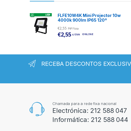
FLFE10W4K Mini Projector 10w
4000k 900lm IP65 120º
€
2,55
PVP Física
€
2,55
ONLINE
c/ IVA
RECEBA DESCONTOS EXCLUSI
Chamada para a rede fixa nacional
Electrónica:
212 588 047
Informática:
212 588 044