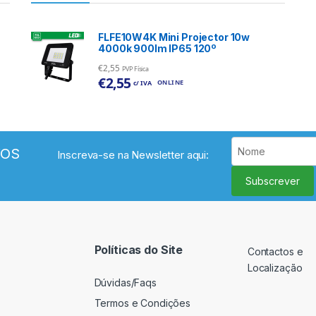
FLFE10W4K Mini Projector 10w
4000k 900lm IP65 120º
€
2,55
PVP Física
€
2,55
ONLINE
c/ IVA
VOS
Inscreva-se na Newsletter aqui:
Subscrever
Políticas do Site
Contactos e
Localização
Dúvidas/Faqs
Termos e Condições