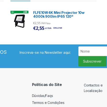
FLFE10W4K Mini Projector 10w
4000k 900lm IP65 120º
€
2,55
PVP Física
€
2,55
ONLINE
c/ IVA
VOS
Inscreva-se na Newsletter aqui:
Subscrever
Políticas do Site
Contactos e
Localização
Dúvidas/Faqs
Termos e Condições