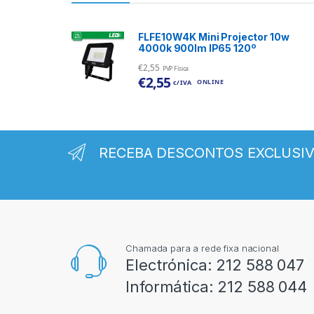
FLFE10W4K Mini Projector 10w
4000k 900lm IP65 120º
€
2,55
PVP Física
€
2,55
ONLINE
c/ IVA
RECEBA DESCONTOS EXCLUSI
Chamada para a rede fixa nacional
Electrónica:
212 588 047
Informática:
212 588 044