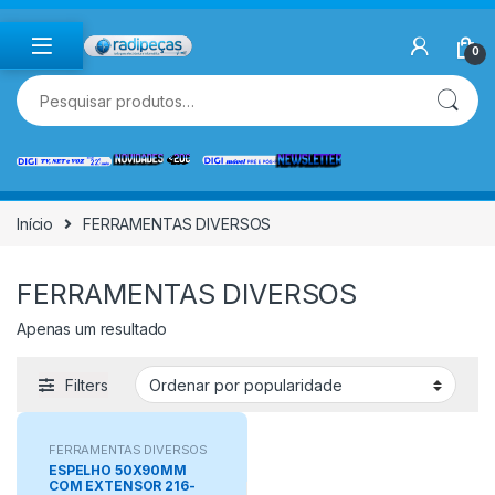
Skip to navigation
Skip to content
0
Pesquisar por:
Início
FERRAMENTAS DIVERSOS
FERRAMENTAS DIVERSOS
Apenas um resultado
Filters
FERRAMENTAS DIVERSOS
ESPELHO 50X90MM
COM EXTENSOR 216-