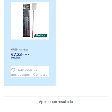
490MM PROSKIT
€
7,23
PVP Física
€
7,23
c/ IVA
ONLINE
Adicionar
aos desejos
Comparar
Apenas um resultado