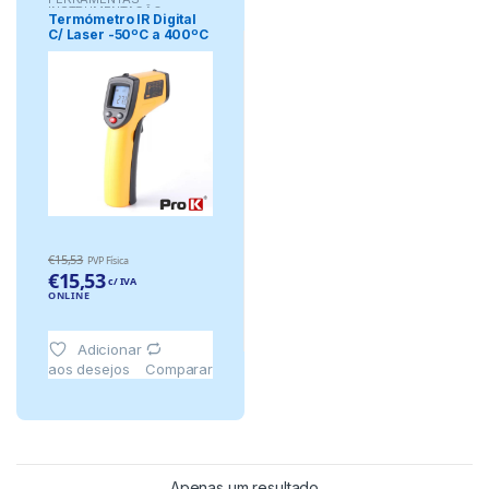
INSTRUMENTAÇÃO
Termómetro IR Digital
TERMÓMETROS DIGITAIS
C/ Laser -50ºC a 400ºC
Industrial PROK
€
15,53
PVP Física
€
15,53
c/ IVA
ONLINE
Adicionar
aos desejos
Comparar
Apenas um resultado