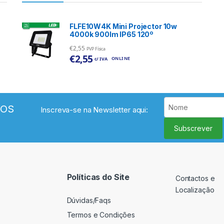
FLFE10W4K Mini Projector 10w
4000k 900lm IP65 120º
€
2,55
PVP Física
€
2,55
ONLINE
c/ IVA
VOS
Inscreva-se na Newsletter aqui:
Subscrever
Políticas do Site
Contactos e
Localização
Dúvidas/Faqs
Termos e Condições