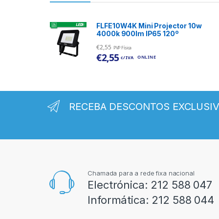
FLFE10W4K Mini Projector 10w
4000k 900lm IP65 120º
€
2,55
PVP Física
€
2,55
ONLINE
c/ IVA
RECEBA DESCONTOS EXCLUSI
Chamada para a rede fixa nacional
Electrónica:
212 588 047
Informática:
212 588 044