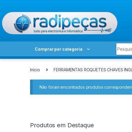
Skip to navigation
Skip to content
Search 
Comprar por categoria
Início
FERRAMENTAS ROQUETES CHAVES ING
Não foram encontrados produtos correspondent
Produtos em Destaque