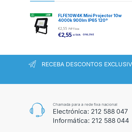
FLFE10W4K Mini Projector 10w
4000k 900lm IP65 120º
€
2,55
PVP Física
€
2,55
ONLINE
c/ IVA
RECEBA DESCONTOS EXCLUSI
Chamada para a rede fixa nacional
Electrónica:
212 588 047
Informática:
212 588 044