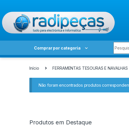
Skip to navigation
Skip to content
Search 
Comprar por categoria
Início
FERRAMENTAS TESOURAS E NAVALHAS
Não foram encontrados produtos correspondent
Produtos em Destaque