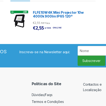
FLFE10W4K Mini Projector 10w
4000k 900lm IP65 120º
€
2,55
PVP Física
€
2,55
ONLINE
c/ IVA
VOS
Inscreva-se na Newsletter aqui:
Subscrever
Políticas do Site
Contactos e
Localização
Dúvidas/Faqs
Termos e Condições