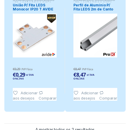
LED ACESSÓRIOS FITAS
LED ACESSÓRIOS FITAS
União P/ Fita LEDS
Perfil de Alumínio P/
LED
LED
Monocor IP20 T AVIDE
Fita LEDS 2m de Canto
PROK
€
0,29
€
8,47
PVP Física
PVP Física
€
0,29
€
8,47
c/ IVA
c/ IVA
ONLINE
ONLINE
Adicionar
Adicionar
aos desejos
aos desejos
Comparar
Comparar
A mostrar todos os 2 resultados