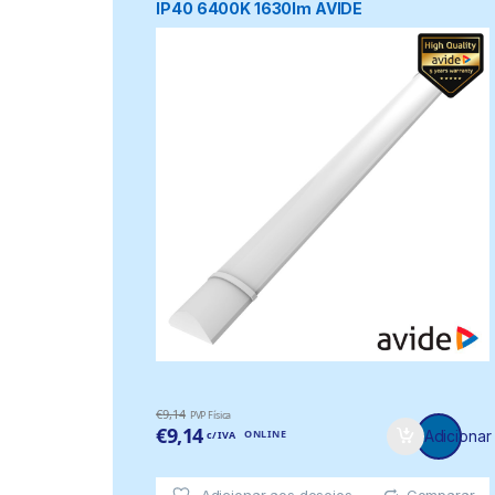
IP40 6400K 1630lm AVIDE
€
9,14
PVP Física
€
9,14
ONLINE
Adicionar
c/ IVA