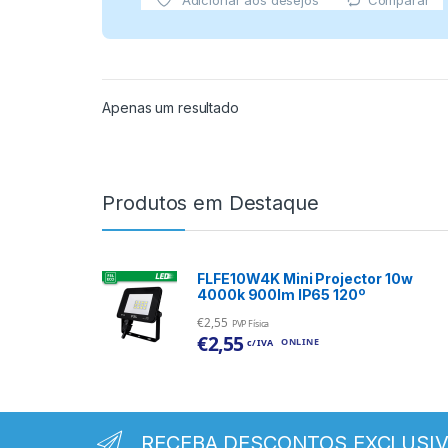
Comparar
Adicionar aos desejos
Apenas um resultado
Produtos em Destaque
FLFE10W4K Mini Projector 10w
4000k 900lm IP65 120º
€
2,55
PVP Física
€
2,55
ONLINE
c/ IVA
RECEBA DESCONTOS EXCLUSI