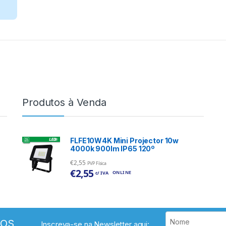
Produtos à Venda
FLFE10W4K Mini Projector 10w
4000k 900lm IP65 120º
€
2,55
PVP Física
€
2,55
ONLINE
c/ IVA
VOS
Inscreva-se na Newsletter aqui: