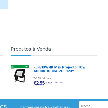
Produtos à Venda
FLFE10W4K Mini Projector 10w
4000k 900lm IP65 120º
€
2,55
PVP Física
€
2,55
ONLINE
c/ IVA
VOS
Inscreva-se na Newsletter aqui: