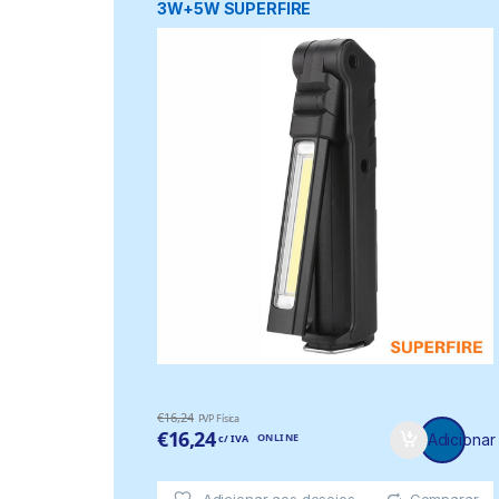
3W+5W SUPERFIRE
€
16,24
PVP Física
€
16,24
ONLINE
Adicionar
c/ IVA