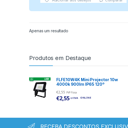
Comparar
Adicionar aos desejos
Apenas um resultado
Produtos em Destaque
FLFE10W4K Mini Projector 10w
4000k 900lm IP65 120º
€
2,55
PVP Física
€
2,55
ONLINE
c/ IVA
RECEBA DESCONTOS EXCLUSI