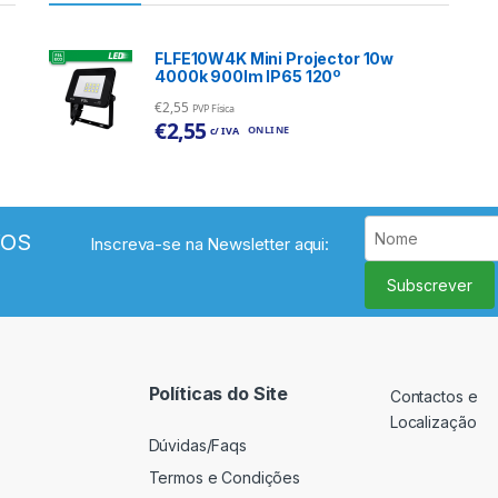
FLFE10W4K Mini Projector 10w
4000k 900lm IP65 120º
€
2,55
PVP Física
€
2,55
ONLINE
c/ IVA
VOS
Inscreva-se na Newsletter aqui:
Subscrever
Políticas do Site
Contactos e
Localização
Dúvidas/Faqs
Termos e Condições