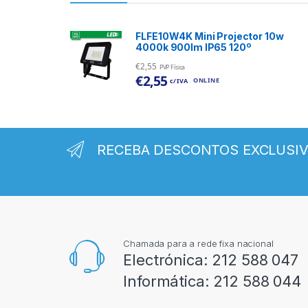
FLFE10W4K Mini Projector 10w
4000k 900lm IP65 120º
€
2,55
PVP Física
€
2,55
ONLINE
c/ IVA
RECEBA DESCONTOS EXCLUSI
Chamada para a rede fixa nacional
Electrónica:
212 588 047
Informática:
212 588 044