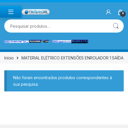
Skip to navigation
Skip to content
0
Pesquisar por:
Início
MATERIAL ELÉTRICO EXTENSÕES ENROLADOR 1 SAÍDA
Não foram encontrados produtos correspondentes à
sua pesquisa.