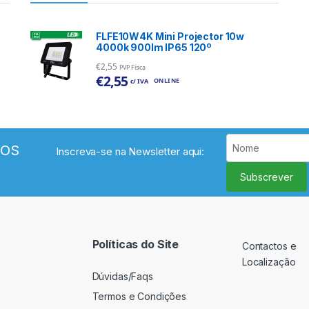
FLFE10W4K Mini Projector 10w
4000k 900lm IP65 120º
€
2,55
PVP Física
€
2,55
ONLINE
c/ IVA
VOS
Inscreva-se na Newsletter aqui:
Subscrever
Políticas do Site
Contactos e
Localização
Dúvidas/Faqs
Termos e Condições