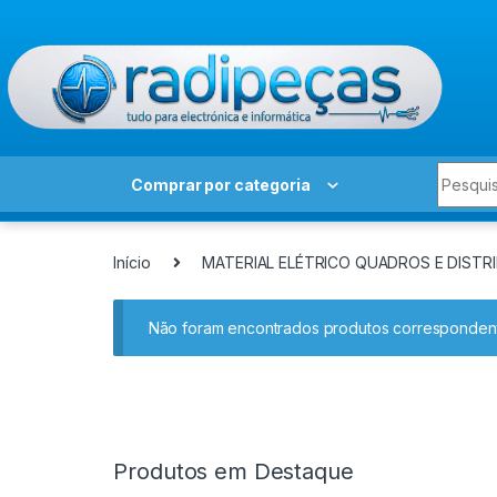
Skip to navigation
Skip to content
Search 
Comprar por categoria
Início
MATERIAL ELÉTRICO QUADROS E DISTRI
Não foram encontrados produtos correspondent
Produtos em Destaque