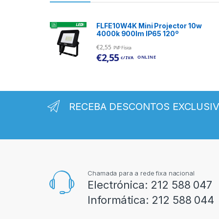
FLFE10W4K Mini Projector 10w
4000k 900lm IP65 120º
€
2,55
PVP Física
€
2,55
ONLINE
c/ IVA
RECEBA DESCONTOS EXCLUSI
Chamada para a rede fixa nacional
Electrónica:
212 588 047
Informática:
212 588 044