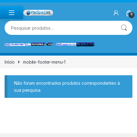
Skip to navigation
Skip to content
0
Pesquisar por:
Início
mobile-footer-menu-1
Não foram encontrados produtos correspondentes à
sua pesquisa.