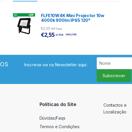
FLFE10W4K Mini Projector 10w
4000k 900lm IP65 120º
€
2,55
PVP Física
€
2,55
ONLINE
c/ IVA
VOS
Inscreva-se na Newsletter aqui:
Subscrever
Políticas do Site
Contactos e
Localização
Dúvidas/Faqs
Termos e Condições