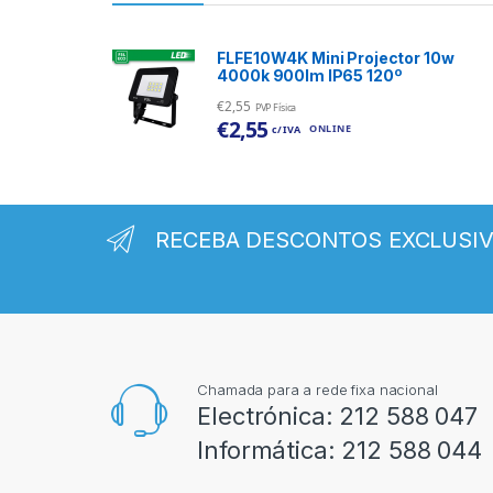
FLFE10W4K Mini Projector 10w
4000k 900lm IP65 120º
€
2,55
PVP Física
€
2,55
ONLINE
c/ IVA
RECEBA DESCONTOS EXCLUSI
Chamada para a rede fixa nacional
Electrónica:
212 588 047
Informática:
212 588 044