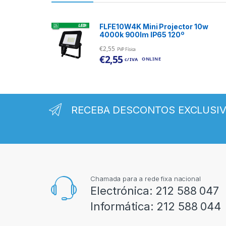
FLFE10W4K Mini Projector 10w
4000k 900lm IP65 120º
€
2,55
PVP Física
€
2,55
ONLINE
c/ IVA
RECEBA DESCONTOS EXCLUSI
Chamada para a rede fixa nacional
Electrónica:
212 588 047
Informática:
212 588 044