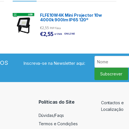
FLFE10W4K Mini Projector 10w
4000k 900lm IP65 120º
€
2,55
PVP Física
€
2,55
ONLINE
c/ IVA
VOS
Inscreva-se na Newsletter aqui:
Subscrever
Políticas do Site
Contactos e
Localização
Dúvidas/Faqs
Termos e Condições