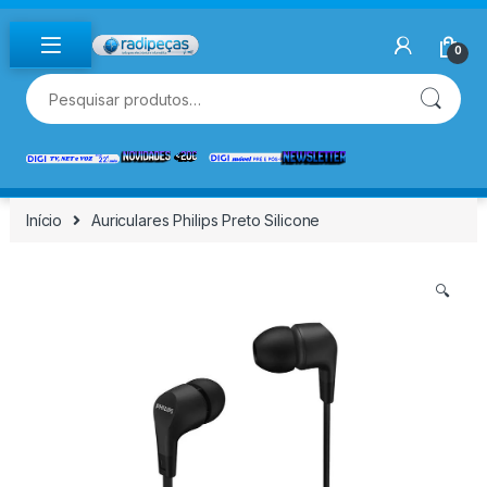
Skip to navigation
Skip to content
0
Pesquisar por:
Início
Auriculares Philips Preto Silicone
🔍