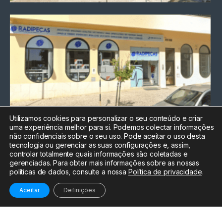
Utilizamos cookies para personalizar o seu conteúdo e criar
uma experiência melhor para si. Podemos colectar informações
Chamada para a rede fixa
não confidenciais sobre o seu uso. Pode aceitar o uso desta
nacional
tecnologia ou gerenciar as suas configurações e, assim,
Electrónica:
212
controlar totalmente quais informações são coletadas e
588 047
gerenciadas. Para obter mais informações sobre as nossas
políticas de dados, consulte a nossa
Política de privacidade
.
Informática:
212
588 044
Aceitar
Definições