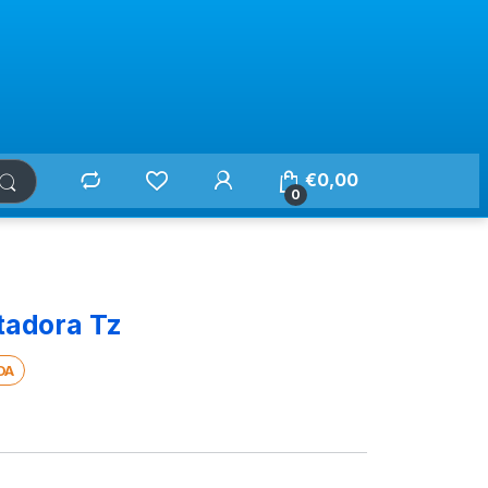
€
0,00
0
tadora Tz
DA