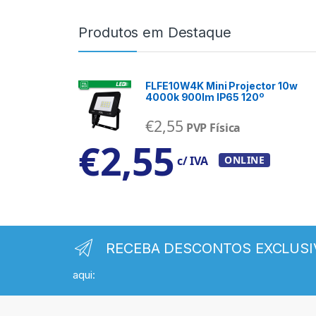
Produtos em Destaque
FLFE10W4K Mini Projector 10w
4000k 900lm IP65 120º
€
2,55
PVP Física
€
2,55
c/ IVA
ONLINE
RECEBA DESCONTOS EXCLUSI
aqui: