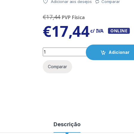
Adicionar aos desejos
Comparar
€
17,44
PVP Física
€
17,44
c/ IVA
ONLINE
Quantity
Adicionar
Comparar
Descrição