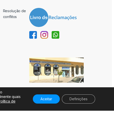
Resolução de
conflitos
ão
almente quais
Aceitar
Definições
olítica de