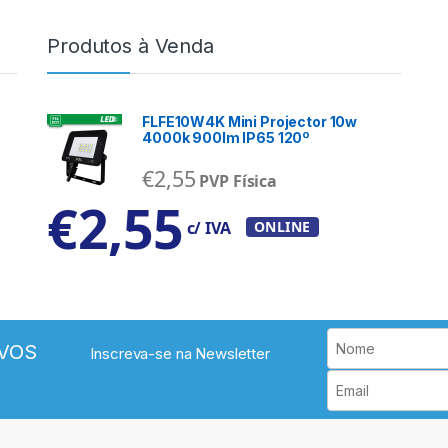
Produtos à Venda
FLFE10W4K Mini Projector 10w
4000k 900lm IP65 120º
€
2,55
PVP Física
€
2,55
c/ IVA
ONLINE
VOS
Inscreva-se na Newsletter