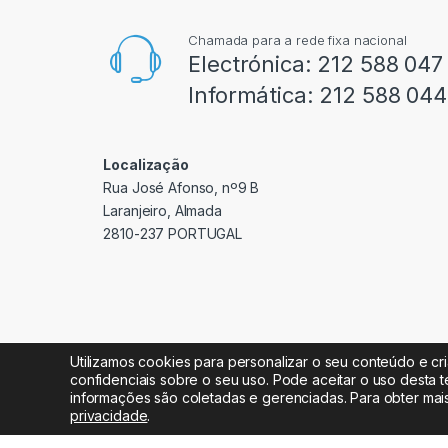
Chamada para a rede fixa nacional
Electrónica:
212 588 047
Informática:
212 588 044
Localização
Rua José Afonso, nº9 B
Laranjeiro, Almada
2810-237 PORTUGAL
Utilizamos cookies para personalizar o seu conteúdo e cr
confidenciais sobre o seu uso. Pode aceitar o uso desta t
informações são coletadas e gerenciadas. Para obter mai
Radipeças Lda. 2026 © Todos os direitos reservados
privacidade
.