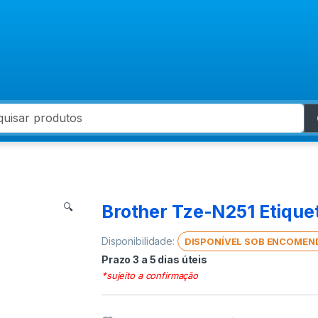
 for:
Brother Tze-N251 Etique
🔍
Disponibilidade:
DISPONÍVEL SOB ENCOMEN
Prazo 3 a 5 dias úteis
*sujeito a confirmação