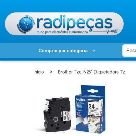
Skip to navigation
Skip to content
Search
Comprar por categoria
Início
Brother Tze-N251 Etiquetadora Tz