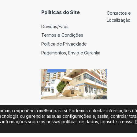
Políticas do Site
Contactos e
Localização
Dúvidas/Faqs
Termos e Condições
Política de Privacidade
Pagamentos, Envio e Garantia
iar uma experiência melhor para si. Podemos colectar informações n
ecnologia ou gerenciar as suas configurações e, assim, controlar tot
s informações sobre as nossas políticas de dados, consulte a nossa
P
 |