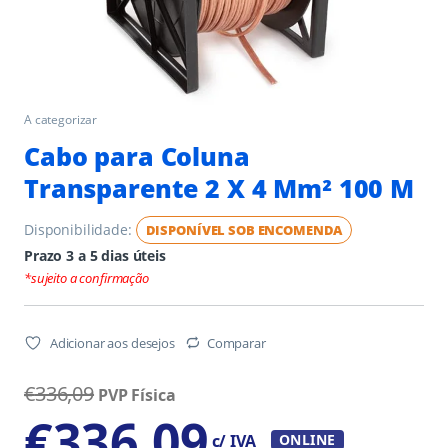
A categorizar
Cabo para Coluna
Transparente 2 X 4 Mm² 100 M
Disponibilidade:
DISPONÍVEL SOB ENCOMENDA
Prazo 3 a 5 dias úteis
*sujeito a confirmação
Adicionar aos desejos
Comparar
€
336,09
PVP Física
€
336,09
c/ IVA
ONLINE