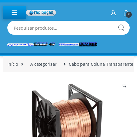
Skip to navigation
Skip to content
0
Pesquisar por:
Início
A categorizar
Cabo para Coluna Transparente 
🔍