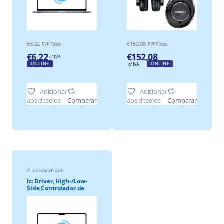
€
6,22
€
152,08
PVP Física
PVP Física
€
6,22
€
152,08
c/ IVA
ONLINE
ONLINE
c/ IVA
Adicionar
Adicionar
aos desejos
aos desejos
Comparar
Comparar
A categorizar
Ic: Driver, High-/Low-
Side,Controlador de
Portas,.