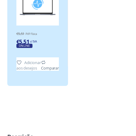
€
5,51
PVP Física
€
5,51
c/ IVA
ONLINE
Adicionar
aos desejos
Comparar