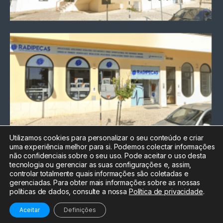
Utilizamos cookies para personalizar o seu conteúdo e criar
uma experiência melhor para si. Podemos colectar informações
Chamada para a rede fixa
não confidenciais sobre o seu uso. Pode aceitar o uso desta
nacional
tecnologia ou gerenciar as suas configurações e, assim,
Electrónica:
212
controlar totalmente quais informações são coletadas e
588 047
gerenciadas. Para obter mais informações sobre as nossas
políticas de dados, consulte a nossa
Política de privacidade
.
Informática:
212
588 044
Aceitar
Definições