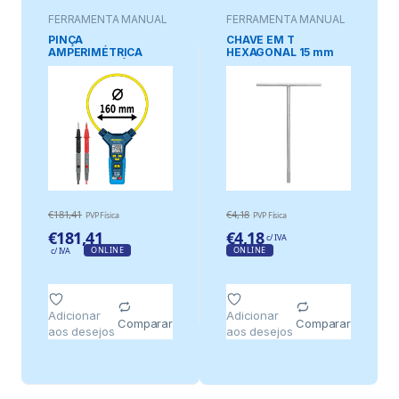
FERRAMENTA MANUAL
FERRAMENTA MANUAL
PINÇA
CHAVE EM T
AMPERIMÉTRICA
HEXAGONAL 15 mm
DIGITAL FLEXÍVEL PAN
3000A+
€
181,41
€
4,18
PVP Física
PVP Física
€
181,41
€
4,18
c/ IVA
ONLINE
ONLINE
c/ IVA
Adicionar
Adicionar
Comparar
Comparar
aos desejos
aos desejos