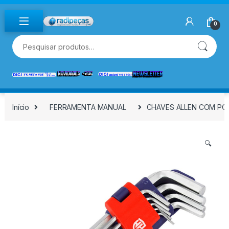
Skip to navigation
Skip to content
0
Pesquisar por:
Início
FERRAMENTA MANUAL
CHAVES ALLEN COM PON
🔍