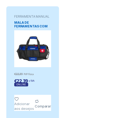
FERRAMENTA MANUAL
MALA DE
FERRAMENTAS COM
ZÍPER 35 x 19 x 22 cm
€
22,39
PVP Física
€
22,39
c/ IVA
ONLINE
Adicionar
Comparar
aos desejos