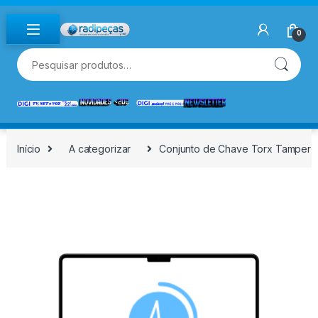
Skip to navigation
Skip to content
0
Pesquisar por:
Início
A categorizar
Conjunto de Chave Torx Tamper M