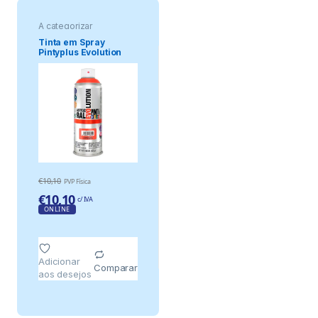
A categorizar
Tinta em Spray
Pintyplus Evolution
520cc Fluor.
€
10,10
PVP Física
€
10,10
c/ IVA
ONLINE
Adicionar
Comparar
aos desejos