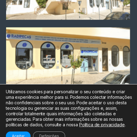
Utilizamos cookies para personalizar o seu conteúdo e criar
uma experiência melhor para si. Podemos colectar informações
Chamada para a rede fixa
não confidenciais sobre o seu uso. Pode aceitar o uso desta
nacional
tecnologia ou gerenciar as suas configurações e, assim,
Electrónica:
212
controlar totalmente quais informações são coletadas e
588 047
gerenciadas. Para obter mais informações sobre as nossas
políticas de dados, consulte a nossa
Política de privacidade
.
Informática:
212
588 044
Aceitar
Definições