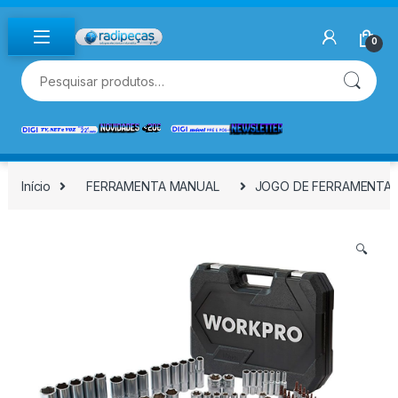
Skip to navigation
Skip to content
0
Pesquisar por:
Início
FERRAMENTA MANUAL
JOGO DE FERRAMENTAS, 
🔍