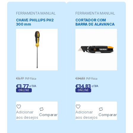
FERRAMENTA MANUAL
FERRAMENTA MANUAL
CHAVE PHILLIPS PH2
CORTADOR COM
300 mm
BARRA DE ALAVANCA
E ARMAZENAMENTO
€
3,77
€
34,83
PVP Física
PVP Física
€
3,77
€
34,83
c/ IVA
c/ IVA
ONLINE
ONLINE
Adicionar
Adicionar
Comparar
Comparar
aos desejos
aos desejos