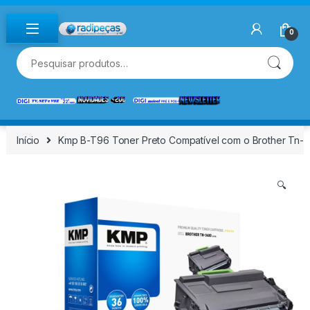
Skip to navigation
Skip to content
0
Pesquisar por:
Início
Kmp B-T96 Toner Preto Compatível com o Brother Tn-
🔍