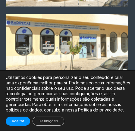
Utilizamos cookies para personalizar o seu conteúdo e criar
uma experiência melhor para si. Podemos colectar informações
Chamada para a rede fixa
não confidenciais sobre o seu uso. Pode aceitar o uso desta
nacional
tecnologia ou gerenciar as suas configurações e, assim,
Electrónica:
212
controlar totalmente quais informações são coletadas e
588 047
gerenciadas. Para obter mais informações sobre as nossas
políticas de dados, consulte a nossa
Política de privacidade
.
Informática:
212
588 044
Aceitar
Definições