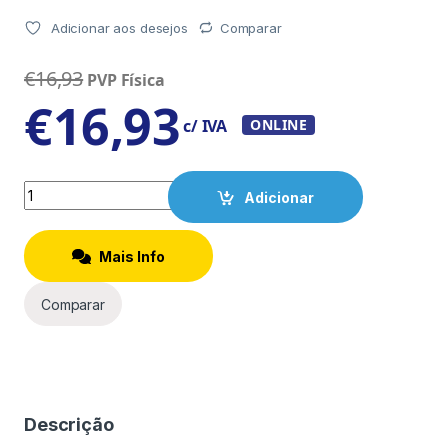
Adicionar aos desejos
Comparar
€
16,93
PVP Física
€
16,93
c/ IVA
ONLINE
Quantity
Adicionar
Mais Info
Comparar
Descrição