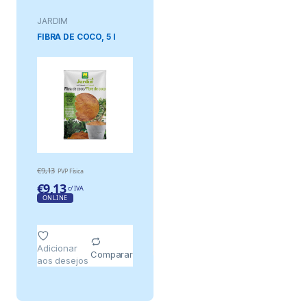
JARDIM
FIBRA DE COCO, 5 l
€
9,13
PVP Física
€
9,13
c/ IVA
ONLINE
Adicionar
Comparar
aos desejos