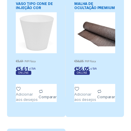
VASO TIPO CONE DE
MALHA DE
INJEÇÃO COR
OCULTAÇÃO PREMIUM
BRANCO Ø32 cm
CASTANHO, 230 g/m²
2 x 5 m
€
5,61
€
56,05
PVP Física
PVP Física
€
5,61
€
56,05
c/ IVA
c/ IVA
ONLINE
ONLINE
Adicionar
Adicionar
Comparar
Comparar
aos desejos
aos desejos