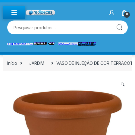
Skip to navigation
Skip to content
0
Pesquisar por:
Início
JARDIM
VASO DE INJEÇÃO DE COR TERRACOTA 
🔍