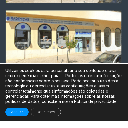
Utilizamos cookies para personalizar o seu conteúdo e criar
uma experiência melhor para si. Podemos colectar informações
Chamada para a rede fixa
não confidenciais sobre o seu uso. Pode aceitar o uso desta
nacional
tecnologia ou gerenciar as suas configurações e, assim,
Electrónica:
212
controlar totalmente quais informações são coletadas e
588 047
gerenciadas. Para obter mais informações sobre as nossas
políticas de dados, consulte a nossa
Política de privacidade
.
Informática:
212
588 044
Aceitar
Definições