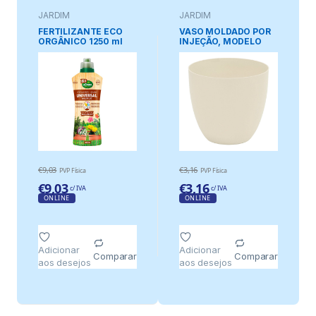
JARDIM
JARDIM
FERTILIZANTE ECO
VASO MOLDADO POR
ORGÂNICO 1250 ml
INJEÇÃO, MODELO
TIGELA, COR CRU,
Ø26 cm
€
9,03
€
3,16
PVP Física
PVP Física
€
9,03
€
3,16
c/ IVA
c/ IVA
ONLINE
ONLINE
Adicionar
Adicionar
Comparar
Comparar
aos desejos
aos desejos