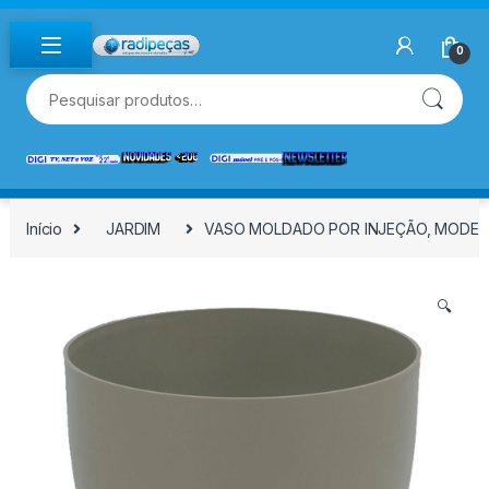
Skip to navigation
Skip to content
0
Pesquisar por:
Início
JARDIM
VASO MOLDADO POR INJEÇÃO, MODELO
🔍