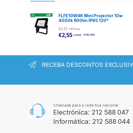
FLFE10W4K Mini Projector 10w
4000k 900lm IP65 120º
€
2,55
PVP Física
€
2,55
ONLINE
c/ IVA
RECEBA DESCONTOS EXCLUSI
Chamada para a rede fixa nacional
Electrónica:
212 588 047
Informática:
212 588 044