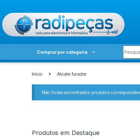
Skip to navigation
Skip to content
Search 
Comprar por categoria
Início
Alicate furador
Não foram encontrados produtos correspondent
Produtos em Destaque