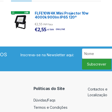
FLFE10W4K Mini Projector 10w
4000k 900lm IP65 120º
€
2,55
PVP Física
€
2,55
ONLINE
c/ IVA
VOS
Inscreva-se na Newsletter aqui:
Subscrever
Políticas do Site
Contactos e
Localização
Dúvidas/Faqs
Termos e Condições