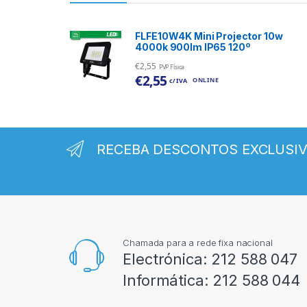
FLFE10W4K Mini Projector 10w
4000k 900lm IP65 120º
€
2,55
PVP Física
€
2,55
ONLINE
c/ IVA
RECEBA DESCONTOS EXCLUSI
Chamada para a rede fixa nacional
Electrónica:
212 588 047
Informática:
212 588 044