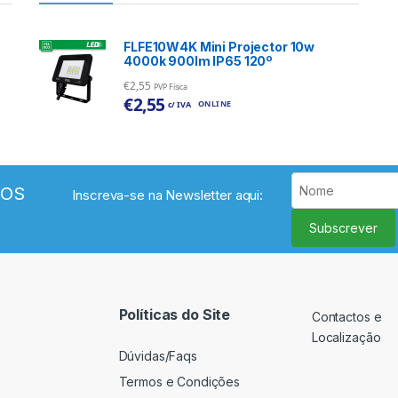
FLFE10W4K Mini Projector 10w
4000k 900lm IP65 120º
€
2,55
PVP Física
€
2,55
ONLINE
c/ IVA
VOS
Inscreva-se na Newsletter aqui:
Subscrever
Políticas do Site
Contactos e
Localização
Dúvidas/Faqs
Termos e Condições