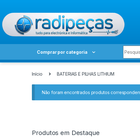
Skip to navigation
Skip to content
Search 
Comprar por categoria
Início
BATERIAS E PILHAS LITHIUM
Não foram encontrados produtos correspondent
Produtos em Destaque