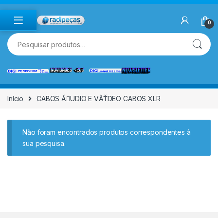
Skip to navigation
Skip to content
0
Pesquisar por:
Início
CABOS ĂUDIO E VĂŤDEO CABOS XLR
Não foram encontrados produtos correspondentes à
sua pesquisa.