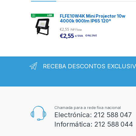
FLFE10W4K Mini Projector 10w
4000k 900lm IP65 120º
€
2,55
PVP Física
€
2,55
ONLINE
c/ IVA
RECEBA DESCONTOS EXCLUSI
Chamada para a rede fixa nacional
Electrónica:
212 588 047
Informática:
212 588 044