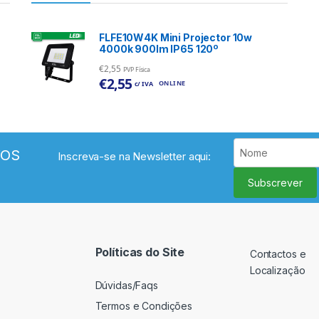
FLFE10W4K Mini Projector 10w
4000k 900lm IP65 120º
€
2,55
PVP Física
€
2,55
ONLINE
c/ IVA
VOS
Inscreva-se na Newsletter aqui:
Subscrever
Políticas do Site
Contactos e
Localização
Dúvidas/Faqs
Termos e Condições