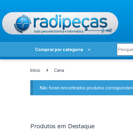
Skip to navigation
Skip to content
Search 
Comprar por categoria
Início
Cana
Não foram encontrados produtos correspondent
Produtos em Destaque