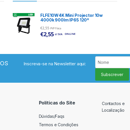
FLFE10W4K Mini Projector 10w
4000k 900lm IP65 120º
€
2,55
PVP Física
€
2,55
ONLINE
c/ IVA
VOS
Inscreva-se na Newsletter aqui:
Subscrever
Políticas do Site
Contactos e
Localização
Dúvidas/Faqs
Termos e Condições