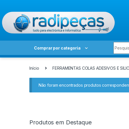
Skip to navigation
Skip to content
Search 
Comprar por categoria
Início
FERRAMENTAS COLAS ADESIVOS E SILI
Não foram encontrados produtos correspondent
Produtos em Destaque