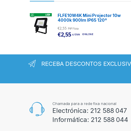
FLFE10W4K Mini Projector 10w
4000k 900lm IP65 120º
€
2,55
PVP Física
€
2,55
ONLINE
c/ IVA
RECEBA DESCONTOS EXCLUSI
Chamada para a rede fixa nacional
Electrónica:
212 588 047
Informática:
212 588 044