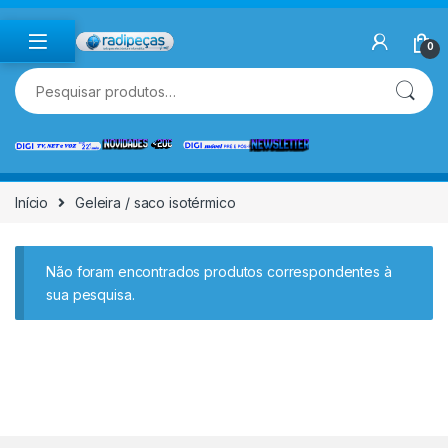
Skip to navigation
Skip to content
0
Pesquisar por:
Início
Geleira / saco isotérmico
Não foram encontrados produtos correspondentes à
sua pesquisa.