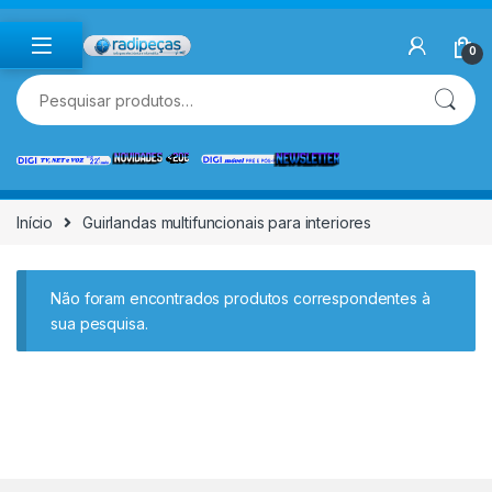
Skip to navigation
Skip to content
0
Pesquisar por:
Início
Guirlandas multifuncionais para interiores
Não foram encontrados produtos correspondentes à
sua pesquisa.