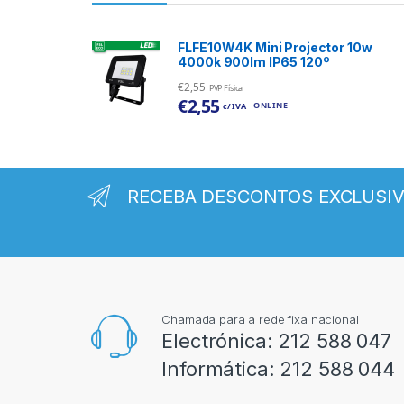
FLFE10W4K Mini Projector 10w
4000k 900lm IP65 120º
€
2,55
PVP Física
€
2,55
ONLINE
c/ IVA
RECEBA DESCONTOS EXCLUSI
Chamada para a rede fixa nacional
Electrónica:
212 588 047
Informática:
212 588 044