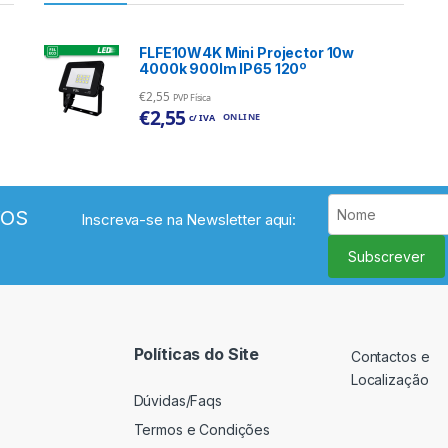
FLFE10W4K Mini Projector 10w
4000k 900lm IP65 120º
€
2,55
PVP Física
€
2,55
ONLINE
c/ IVA
VOS
Inscreva-se na Newsletter aqui:
Subscrever
Políticas do Site
Contactos e
Localização
Dúvidas/Faqs
Termos e Condições