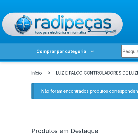
Skip to navigation
Skip to content
Search 
Comprar por categoria
Início
LUZ E PALCO CONTROLADORES DE LU
Não foram encontrados produtos correspondent
Produtos em Destaque