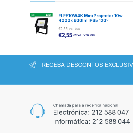
FLFE10W4K Mini Projector 10w
4000k 900lm IP65 120º
€
2,55
PVP Física
€
2,55
ONLINE
c/ IVA
RECEBA DESCONTOS EXCLUSI
Chamada para a rede fixa nacional
Electrónica:
212 588 047
Informática:
212 588 044