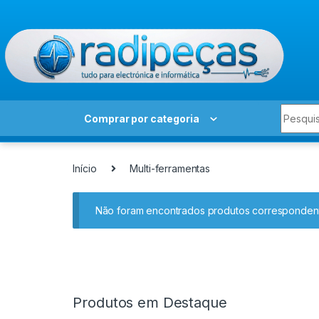
Skip to navigation
Skip to content
Search 
Comprar por categoria
Início
Multi-ferramentas
Não foram encontrados produtos correspondent
Produtos em Destaque