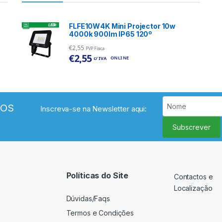
FLFE10W4K Mini Projector 10w
4000k 900lm IP65 120º
€
2,55
PVP Física
€
2,55
ONLINE
c/ IVA
VOS
Inscreva-se na Newsletter aqui:
Subscrever
Políticas do Site
Contactos e
Localização
Dúvidas/Faqs
Termos e Condições