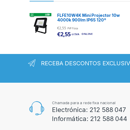
FLFE10W4K Mini Projector 10w
4000k 900lm IP65 120º
€
2,55
PVP Física
€
2,55
ONLINE
c/ IVA
RECEBA DESCONTOS EXCLUSI
Chamada para a rede fixa nacional
Electrónica:
212 588 047
Informática:
212 588 044