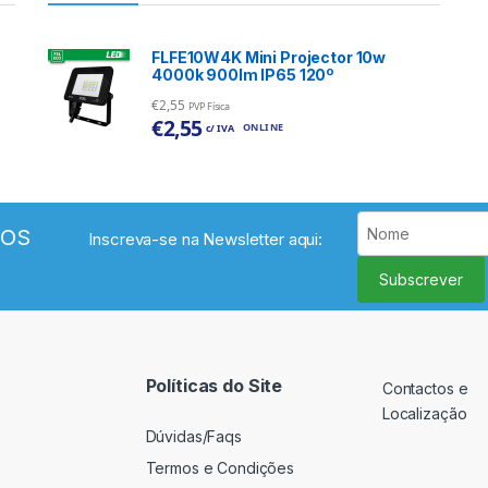
FLFE10W4K Mini Projector 10w
4000k 900lm IP65 120º
€
2,55
PVP Física
€
2,55
ONLINE
c/ IVA
VOS
Inscreva-se na Newsletter aqui:
Subscrever
Políticas do Site
Contactos e
Localização
Dúvidas/Faqs
Termos e Condições