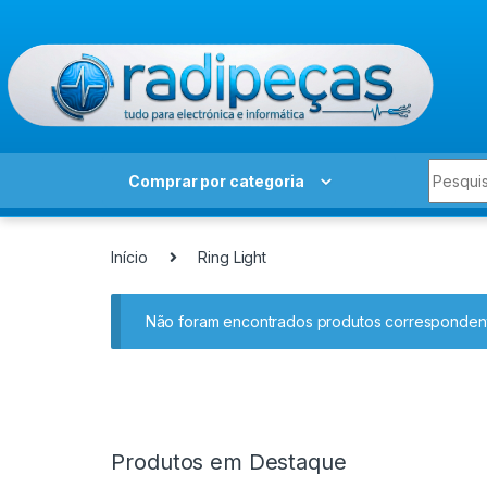
Skip to navigation
Skip to content
Search 
Comprar por categoria
Início
Ring Light
Não foram encontrados produtos correspondent
Produtos em Destaque