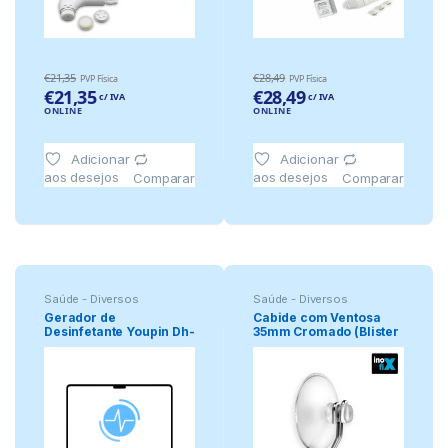
€
21,35
€
28,49
PVP Física
PVP Física
€
21,35
€
28,49
c/ IVA
c/ IVA
ONLINE
ONLINE
Adicionar
Adicionar
aos desejos
aos desejos
Comparar
Comparar
Saúde - Diversos
Saúde - Diversos
Gerador de
Cabide com Ventosa
Desinfetante Youpin Dh-
35mm Cromado (Blister
003 – Xiaomi
4 Unid)