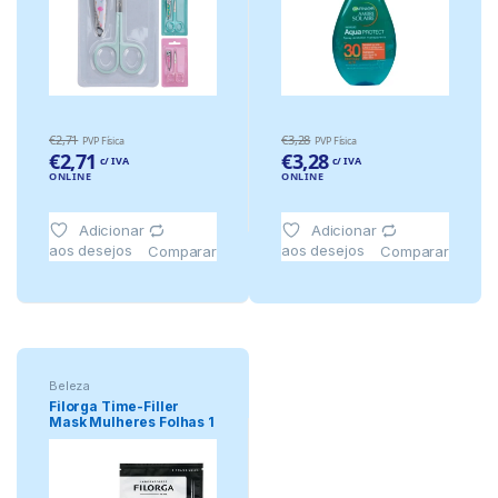
€
2,71
€
3,28
PVP Física
PVP Física
€
2,71
€
3,28
c/ IVA
c/ IVA
ONLINE
ONLINE
Adicionar
Adicionar
aos desejos
aos desejos
Comparar
Comparar
Beleza
Filorga Time-Filler
Mask Mulheres Folhas 1
Unidad.