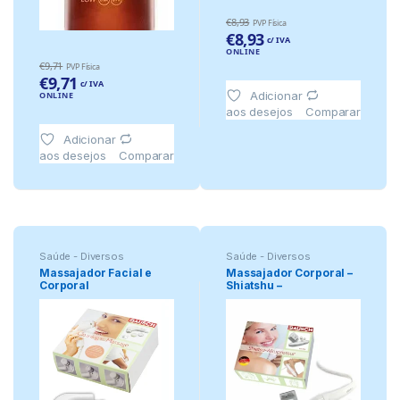
€
8,93
PVP Física
€
8,93
c/ IVA
ONLINE
€
9,71
PVP Física
€
9,71
c/ IVA
Adicionar
ONLINE
aos desejos
Comparar
Adicionar
aos desejos
Comparar
Saúde - Diversos
Saúde - Diversos
Massajador Facial e
Massajador Corporal –
Corporal
Shiatshu –
Eletroacupuntura