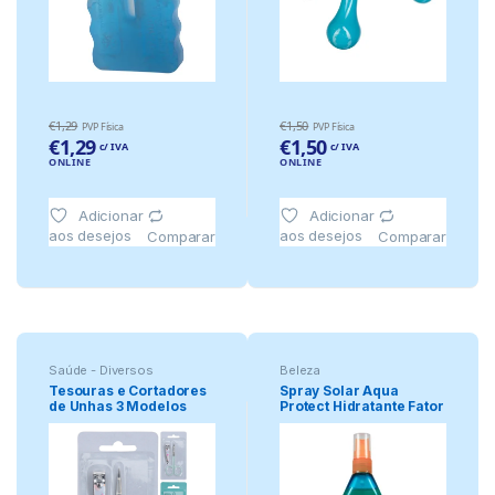
€
1,29
€
1,50
PVP Física
PVP Física
€
1,29
€
1,50
c/ IVA
c/ IVA
ONLINE
ONLINE
Adicionar
Adicionar
aos desejos
aos desejos
Comparar
Comparar
Saúde - Diversos
Beleza
Tesouras e Cortadores
Spray Solar Aqua
de Unhas 3 Modelos
Protect Hidratante Fator
Sortidos
30 150m.