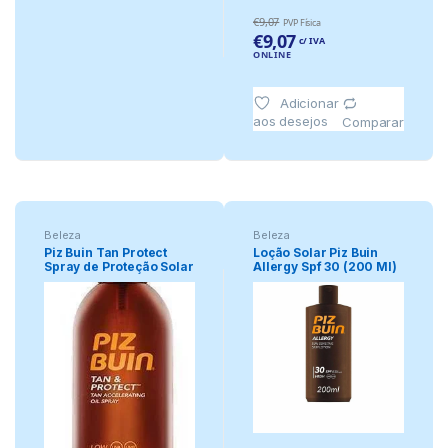
€
9,07
PVP Física
€
9,07
c/ IVA
ONLINE
Adicionar
aos desejos
Comparar
Beleza
Beleza
Piz Buin Tan Protect
Loção Solar Piz Buin
Spray de Proteção Solar
Allergy Spf 30 (200 Ml)
Co.