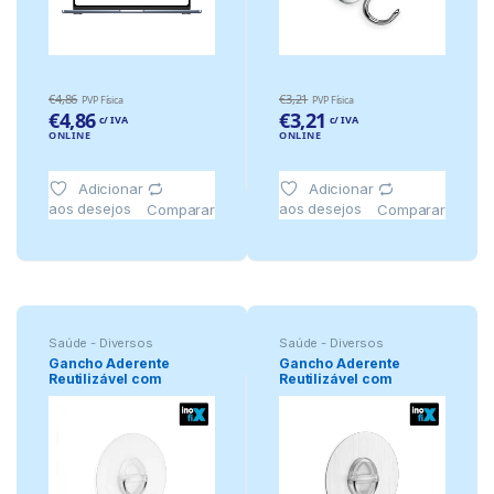
€
4,86
€
3,21
PVP Física
PVP Física
€
4,86
€
3,21
c/ IVA
c/ IVA
ONLINE
ONLINE
Adicionar
Adicionar
aos desejos
aos desejos
Comparar
Comparar
Saúde - Diversos
Saúde - Diversos
Gancho Aderente
Gancho Aderente
Reutilizável com
Reutilizável com
Gancho Móvel Tran
Gancho Móvel Aço