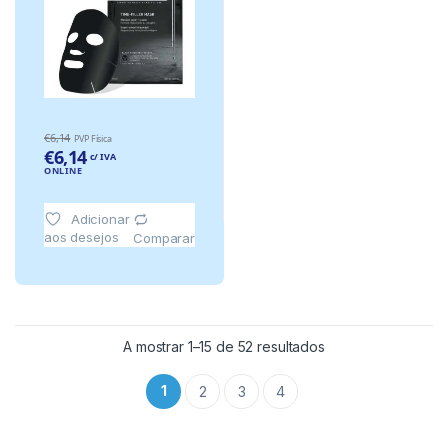
€
6,14
PVP Física
€
6,14
c/ IVA
ONLINE
Adicionar
aos desejos
Comparar
A mostrar 1–15 de 52 resultados
1
2
3
4