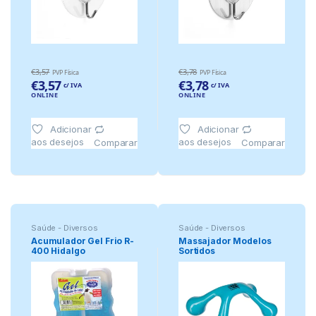
€
3,57
€
3,78
PVP Física
PVP Física
€
3,57
€
3,78
c/ IVA
c/ IVA
ONLINE
ONLINE
Adicionar
Adicionar
aos desejos
aos desejos
Comparar
Comparar
Saúde - Diversos
Saúde - Diversos
Acumulador Gel Frio R-
Massajador Modelos
400 Hidalgo
Sortidos