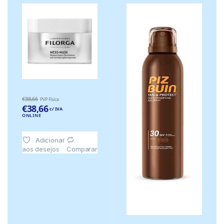
Co.
€
38,66
PVP Física
€
38,66
c/ IVA
ONLINE
Adicionar
aos desejos
Comparar