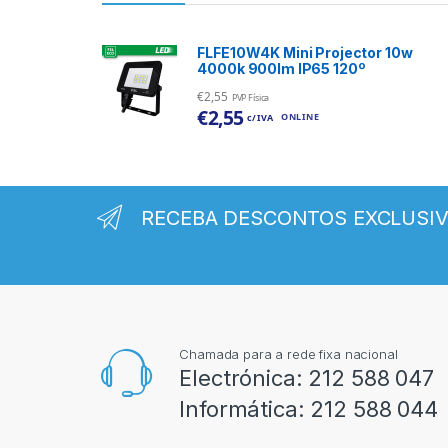
FLFE10W4K Mini Projector 10w
4000k 900lm IP65 120º
€
2,55
PVP Física
€
2,55
ONLINE
c/ IVA
RECEBA DESCONTOS EXCLUSI
Chamada para a rede fixa nacional
Electrónica:
212 588 047
Informática:
212 588 044