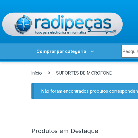
Skip to navigation
Skip to content
Search 
Comprar por categoria
Início
SUPORTES DE MICROFONE
Não foram encontrados produtos correspondent
Produtos em Destaque