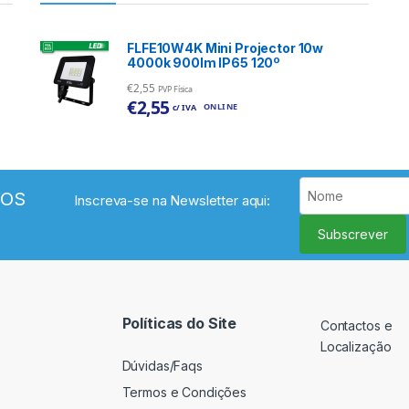
FLFE10W4K Mini Projector 10w
4000k 900lm IP65 120º
€
2,55
PVP Física
€
2,55
ONLINE
c/ IVA
VOS
Inscreva-se na Newsletter aqui:
Subscrever
Políticas do Site
Contactos e
Localização
Dúvidas/Faqs
Termos e Condições