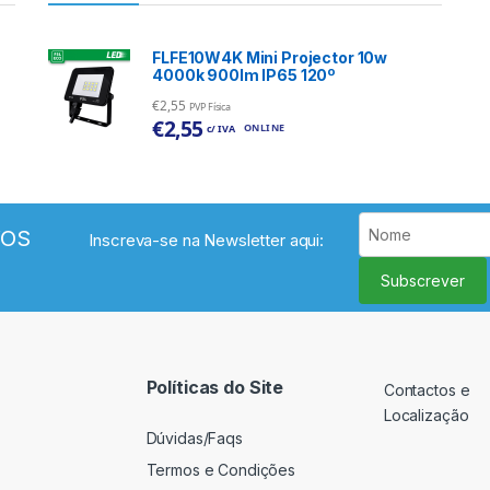
FLFE10W4K Mini Projector 10w
4000k 900lm IP65 120º
€
2,55
PVP Física
€
2,55
ONLINE
c/ IVA
VOS
Inscreva-se na Newsletter aqui:
Subscrever
Políticas do Site
Contactos e
Localização
Dúvidas/Faqs
Termos e Condições