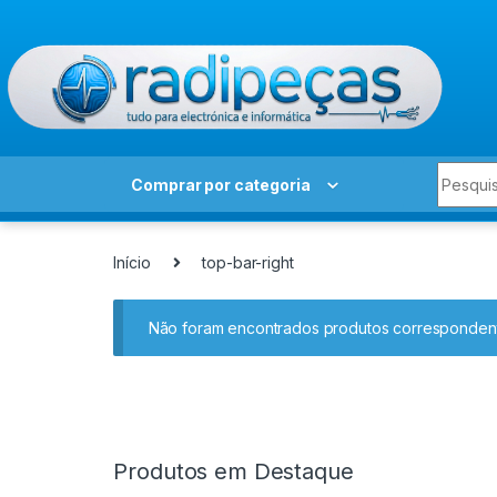
Skip to navigation
Skip to content
Search 
Comprar por categoria
Início
top-bar-right
Não foram encontrados produtos correspondent
Produtos em Destaque