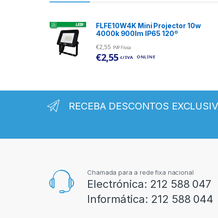
FLFE10W4K Mini Projector 10w
4000k 900lm IP65 120º
€
2,55
PVP Física
€
2,55
ONLINE
c/ IVA
RECEBA DESCONTOS EXCLUSI
Chamada para a rede fixa nacional
Electrónica:
212 588 047
Informática:
212 588 044