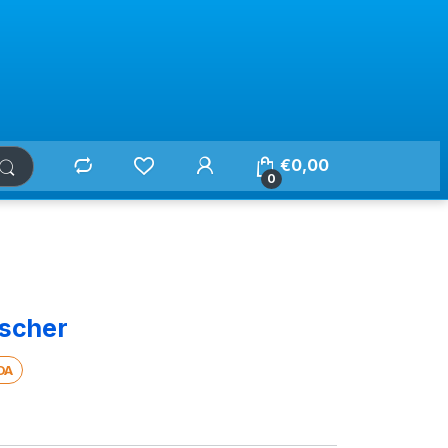
€
0,00
0
ischer
DA