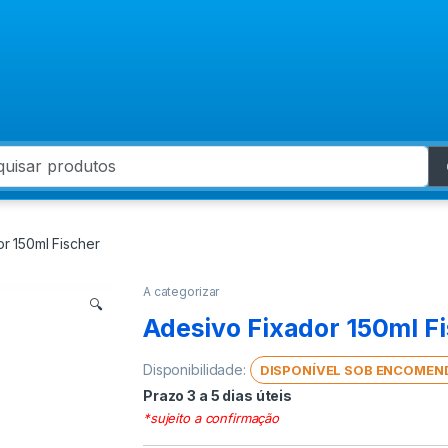
 for:
r 150ml Fischer
A categorizar
🔍
Adesivo Fixador 150ml F
Disponibilidade:
DISPONÍVEL SOB ENCOMEN
Prazo 3 a 5 dias úteis
*sujeito a confirmação