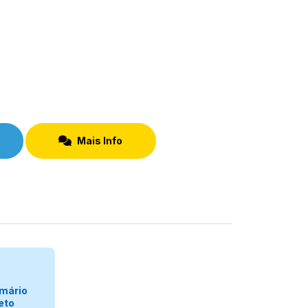
Mais Info
egorizar
mário
eto