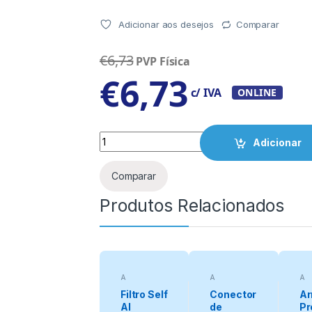
Adicionar aos desejos
Comparar
€
6,73
PVP Física
€
6,73
c/ IVA
ONLINE
Quantity
Adicionar
Comparar
Produtos Relacionados
A
A
A
categorizar
categorizar
cat
Filtro Self
Conector
Ar
Al
de
Pr