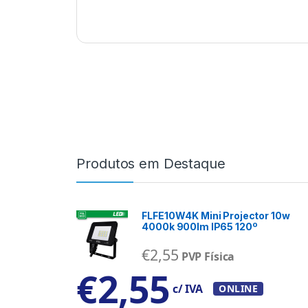
Produtos em Destaque
FLFE10W4K Mini Projector 10w
4000k 900lm IP65 120º
€
2,55
PVP Física
€
2,55
c/ IVA
ONLINE