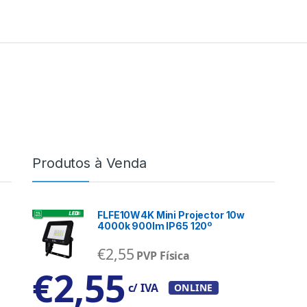
Produtos à Venda
FLFE10W4K Mini Projector 10w
4000k 900lm IP65 120º
€
2,55
PVP Física
€
2,55
c/ IVA
ONLINE